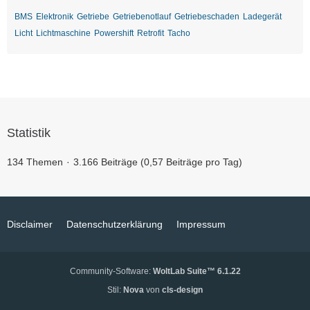
BMS
Elektronik
Getriebe
Getriebenotlauf
Getriebeschaden
Ladegerät
Licht
Lichtmaschine
Powershift
Retrofit
Tacho
Statistik
134 Themen
3.166 Beiträge (0,57 Beiträge pro Tag)
Disclaimer
Datenschutzerklärung
Impressum
Community-Software:
WoltLab Suite™ 6.1.22
Stil:
Nova
von
cls-design