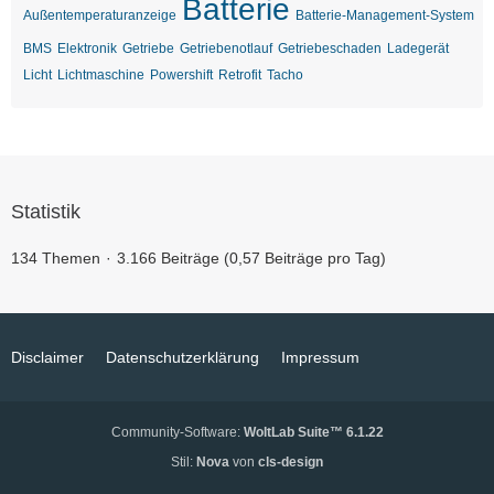
Batterie
Außentemperaturanzeige
Batterie-Management-System
BMS
Elektronik
Getriebe
Getriebenotlauf
Getriebeschaden
Ladegerät
Licht
Lichtmaschine
Powershift
Retrofit
Tacho
Statistik
134 Themen
3.166 Beiträge (0,57 Beiträge pro Tag)
Disclaimer
Datenschutzerklärung
Impressum
Community-Software:
WoltLab Suite™ 6.1.22
Stil:
Nova
von
cls-design