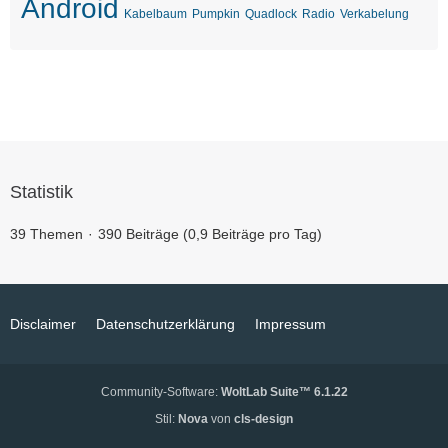
Android
Kabelbaum
Pumpkin
Quadlock
Radio
Verkabelung
Statistik
39 Themen
390 Beiträge (0,9 Beiträge pro Tag)
Disclaimer
Datenschutzerklärung
Impressum
Community-Software:
WoltLab Suite™ 6.1.22
Stil:
Nova
von
cls-design