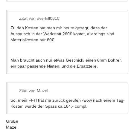
Fahrt; Einstellung des Vordersitzes nicht möglich) mit
folgendem Inhalt:
Zitat von overkill0815
Zu den Kosten hat man mir heute gesagt, dass der
Wird beanstandet, dass es insbesondere beim Fahren zu
Austausch in der Werkstatt 260€ kostet, allerdings sind
Schaukeln und seitlichem Spiel - Fahrersitz kommt bzw.
Materialkosten nur 60€.
dass eine Einstellung des Vordersitzes nicht möglich ist, liegt
dies wahrscheinlich an einer Beschädigung der Buchsen,
die bei der Montage im Werk aufgrund eines falschen
Festziehvorgangs von Schrauben und Muttern resultierte.
Man braucht auch nur etwas Geschick, einen 8mm Bohrer,
ein paar passende Nieten, und die Ersatzteile.
• BEACHTE: Der Einbau einer neuen Sitzschiene ist NICHT
erforderlich.
Zur Behebung der Beanstandung muss der Vordersitz
ausgebaut und eine neue Verstellwellenhalterung -
Zitat von Mazel
Vordersitz (einteilig bei S-MAX/Galaxy 2006.5 und zweiteilig
So, mein FFH hat me zurück gerufen -wow nach einem Tag-
bei Mondeo 2007.5) auf die Sitzschiene montiert werden.
Kosten würde der Spass ca.184,- compl.
Der Motor - Vordersitzschiene ist bei Beschädigung nun als
Ersatzteil für Austausch verfügbar. Diese zusätzlichen
Grüße
Informationen zum Einbau des Motors - Sitzschiene werden
Mazel
in den einschlägigen Abschnitten der Werkstatthandbücher