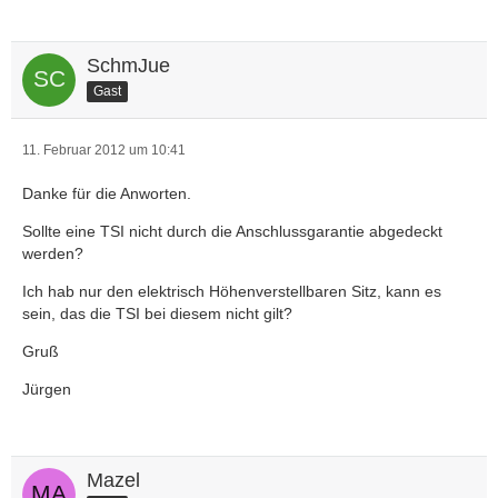
für die betreffenden Modelle bei der nächsten Aktualisierung
auf FordEtis aufgenommen.
SchmJue
Gast
In der TSI ist auch detailiert beschrieben, wie das ganze
behoben wird, ist aber recht aufwendig, das hier alles
11. Februar 2012 um 10:41
reinzuschreiben...
Aber das Problem ist nun mittweile auch bei FORD bekannt.
Danke für die Anworten.
Sollte eine TSI nicht durch die Anschlussgarantie abgedeckt
werden?
Ich hab nur den elektrisch Höhenverstellbaren Sitz, kann es
sein, das die TSI bei diesem nicht gilt?
Gruß
Jürgen
Mazel