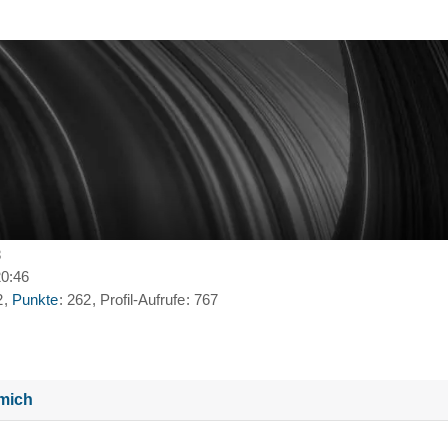
8
20:46
2
Punkte
262
Profil-Aufrufe
767
mich