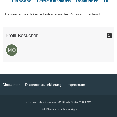
Pinnwand
Letzte Aktivitäten
Reaktionen
Über 
Es wurden noch keine Einträge an der Pinnwand verfasst.
Profil-Besucher
1
Disclaimer
Datenschutzerklärung
Impressum
Community-Software:
WoltLab Suite™ 6.1.22
Stil:
Nova
von
cls-design