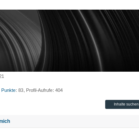
021
Punkte
83
Profil-Aufrufe
404
Inhalte suchen
mich