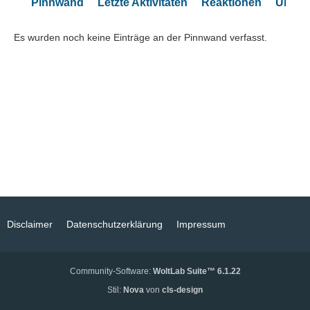
Pinnwand
Letzte Aktivitäten
Reaktionen
Über 
Es wurden noch keine Einträge an der Pinnwand verfasst.
Disclaimer
Datenschutzerklärung
Impressum
Community-Software:
WoltLab Suite™ 6.1.22
Stil:
Nova
von
cls-design