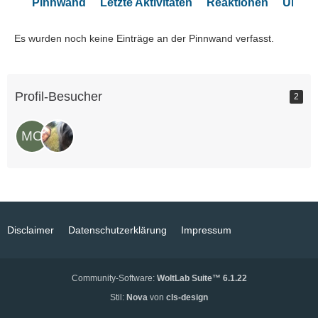
Pinnwand
Letzte Aktivitäten
Reaktionen
Über 
Es wurden noch keine Einträge an der Pinnwand verfasst.
Profil-Besucher
2
Disclaimer
Datenschutzerklärung
Impressum
Community-Software:
WoltLab Suite™ 6.1.22
Stil:
Nova
von
cls-design