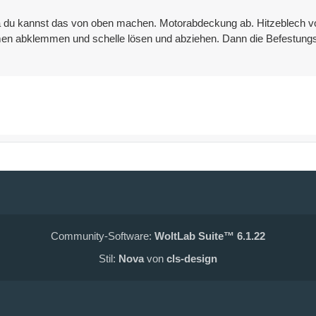
. Ja du kannst das von oben machen. Motorabdeckung ab. Hitzeblech v
mmen abklemmen und schelle lösen und abziehen. Dann die Befestu
Community-Software:
WoltLab Suite™ 6.1.22
Stil:
Nova
von
cls-design