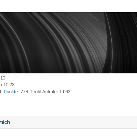
010
m 10:23
9
Punkte
779
Profil-Aufrufe
1.063
mich