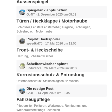
t
e
Aussenspiegel
ä
z
i
g
L
Spiegelanklappfunktion
t
t
e
Go4IT
2. Dezember 2025 um 08:51
e
e
r
t
Türen / Heckklappe / Motorhaube
B
ä
z
e
g
Schlösser, Fenster/Fensterheber, Türgriffe, Dichtungen,
t
i
e
Schiebedach, Motorhaube
e
t
L
Projekt Dachspoiler
B
r
speedkid75
17. Mai 2026 um 12:06
e
e
ä
t
Front- & Heckscheibe
i
g
z
t
e
Heizung, Scheibenwischer
t
r
L
Scheibenwischer spinnt
e
ä
Endurance
26. März 2026 um 20:39
e
B
g
t
e
Korrosionsschutz & Entrostung
e
z
i
Unterbodenschutz, Steinschlagschutz, Wachs
t
t
L
Die rostige Pest
e
r
Go4IT
14. April 2026 um 13:35
e
B
ä
t
e
Fahrzeugpflege
g
z
i
e
Pflegemittel, Polituren, Werkzeuge, Reinigungs- und
t
t
Wiederaufbereitungs-Techniken