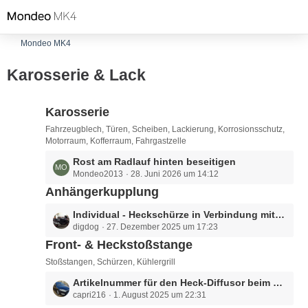
Mondeo MK4
Karosserie & Lack
Karosserie
Fahrzeugblech, Türen, Scheiben, Lackierung, Korrosionsschutz,
Motorraum, Kofferraum, Fahrgastzelle
L
Rost am Radlauf hinten beseitigen
Mondeo2013
28. Juni 2026 um 14:12
e
t
Anhängerkupplung
z
L
Individual - Heckschürze in Verbindung mit fester AHK
t
digdog
27. Dezember 2025 um 17:23
e
e
t
Front- & Heckstoßstange
B
z
e
Stoßstangen, Schürzen, Kühlergrill
t
i
L
Artikelnummer für den Heck-Diffusor beim Turnier SPORT
e
t
capri216
1. August 2025 um 22:31
e
B
r