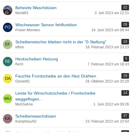
Beheizte Waschdüsen
32
Monti83
3. Juli 2023 um 22:21
Wischwasser Sensor fehlfunktion
26
Power-Mondeo
24. Juni 2023 um 08:44
Scheibenwischer blieben nicht in der "0-Stellung"
10
efilon
18. Februar 2023 um 23:23
Heckscheiben Heizung
5
ReVi
7. Februar 2023 um 18:43
Feuchte Frontscheibe an den Heiz Drähten.
19
Daniel81
28. Oktober 2022 um 20:29
Leiste für Winschutzscheibe / Frontscheibe
14
weggeflogen...
MuhSahne
1. Juni 2022 um 09:26
Scheibenwaschdüsen
37
KampfsauAD
23. Februar 2022 um 10:54