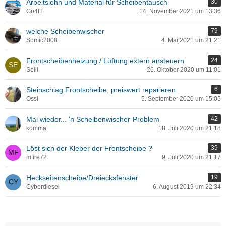
Arbeitslohn und Material für Scheibentausch
30
Go4IT
14. November 2021 um 13:36
welche Scheibenwischer
79
Somic2008
4. Mai 2021 um 21:21
Frontscheibenheizung / Lüftung extern ansteuern
24
Seili
26. Oktober 2020 um 11:01
Steinschlag Frontscheibe, preiswert reparieren
6
Ossi
5. September 2020 um 15:05
Mal wieder... 'n Scheibenwischer-Problem
42
komma
18. Juli 2020 um 21:18
Löst sich der Kleber der Frontscheibe ?
39
mfire72
9. Juli 2020 um 21:17
Heckseitenscheibe/Dreiecksfenster
19
Cyberdiesel
6. August 2019 um 22:34