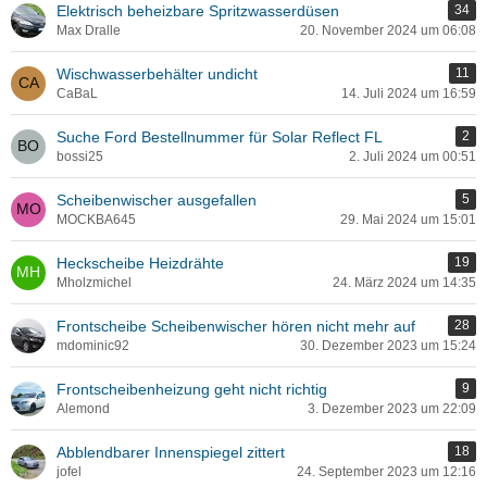
Elektrisch beheizbare Spritzwasserdüsen
34
Max Dralle
20. November 2024 um 06:08
Wischwasserbehälter undicht
11
CaBaL
14. Juli 2024 um 16:59
Suche Ford Bestellnummer für Solar Reflect FL
2
bossi25
2. Juli 2024 um 00:51
Scheibenwischer ausgefallen
5
MOCKBA645
29. Mai 2024 um 15:01
Heckscheibe Heizdrähte
19
Mholzmichel
24. März 2024 um 14:35
Frontscheibe Scheibenwischer hören nicht mehr auf
28
mdominic92
30. Dezember 2023 um 15:24
Frontscheibenheizung geht nicht richtig
9
Alemond
3. Dezember 2023 um 22:09
Abblendbarer Innenspiegel zittert
18
jofel
24. September 2023 um 12:16