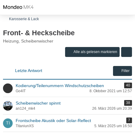
Karosserie & Lack
Front- & Heckscheibe
Heizung, Scheibenwischer
Alle als gelesen markieren
Letzte Antwort
Filter
Kodierung/Teilenummern Windschutzscheiben
40
Go4IT
8. Oktober 2021 um 12:57
Scheibenwischer spinnt
38
an124_mk4
26. März 2026 um 20:39
Frontscheibe Akustik oder Solar-Reflect
7
TitaniunXS
5. März 2025 um 16:50