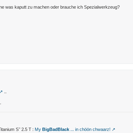
ohne was kaputt zu machen oder brauche ich Spezialwerkzeug?
..
.
itanium S" 2.5 T :
My
BigBadBlack
... in chöön chwaarz!