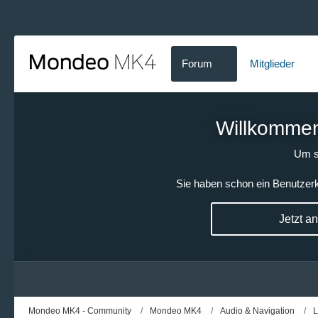
Forum
Mitglieder
Willkommen!
Um s
Sie haben schon ein Benutzerk
Jetzt a
Mondeo MK4 - Community
Mondeo MK4
Audio & Navigation
L