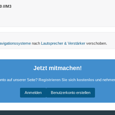
 ///M3
Navigationssysteme
nach
Lautsprecher & Verstärker
verschoben.
Jetzt mitmachen!
nto auf unserer Seite?
Registrieren Sie sich kostenlos
und nehmen 
Anmelden
Benutzerkonto erstellen