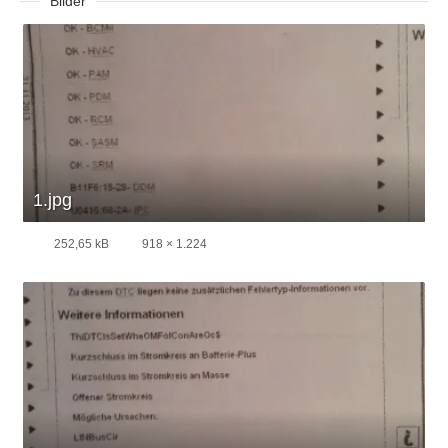
Bilder
1.jpg
252,65 kB
918 × 1.224