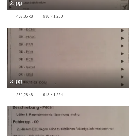
2.jpg
407,85 kB
930 × 1.280
3.jpg
231,28 kB
918 × 1.224