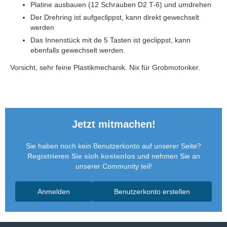
Platine ausbauen (12 Schrauben D2 T-6) und umdrehen
Der Drehring ist aufgeclippst, kann direkt gewechselt
werden
Das Innenstück mit de 5 Tasten ist geclippst, kann
ebenfalls gewechselt werden.
Vorsicht, sehr feine Plastikmechanik. Nix für Grobmotoriker.
Jetzt mitmachen!
Sie haben noch kein Benutzerkonto auf unserer Seite?
Registrieren Sie sich kostenlos
und nehmen Sie an
unserer Community teil!
Anmelden
Benutzerkonto erstellen