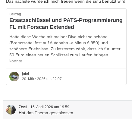
Das nächste würde ich mich freuen wenn die sufu benutzt wird!
Beitrag
Ersatzschlüssel und PATS-Programmierung
FL mit Forscan Extended
Hatte diese Woche mit meiner Diva nicht so schöne
(Bremssattel fest auf Autobahn -> Minus € 950) und
schönere Erlebnisse. Zu letzterem zählt, dass ich für unter
50 Euro einen neuen Schlüssel zum Laufen bringen
konnte.
Was war das Problem:
jofel
meine Regierung hatte den Zweitschlüssel für den Mondeo
20. März 2026 um 22:07
verloren (normale Funkfernbedienung mit Bart). Ersatz
musste beschafft werden.
Schritt 1 neuer Schlüssel:
Ossi
15. April 2026 um 19:59
durch Zufall die Seite
https://mr-key.com
entdeckt. Ich
Hat das Thema geschlossen.
war nicht ganz sicher, ob seriös oder nicht,…