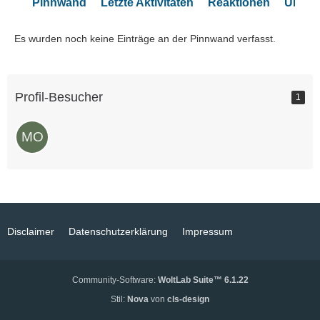
Pinnwand
Letzte Aktivitäten
Reaktionen
Über 
Es wurden noch keine Einträge an der Pinnwand verfasst.
Profil-Besucher
1
Disclaimer
Datenschutzerklärung
Impressum
Community-Software:
WoltLab Suite™ 6.1.22
Stil:
Nova
von
cls-design