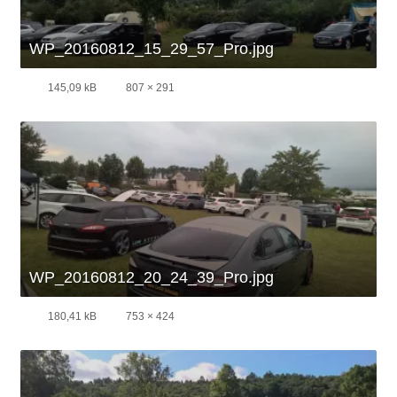
WP_20160812_15_29_57_Pro.jpg
145,09 kB
807 × 291
WP_20160812_20_24_39_Pro.jpg
180,41 kB
753 × 424