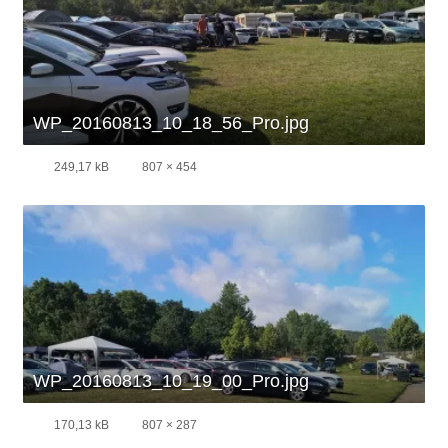
WP_20160813_10_18_56_Pro.jpg
249,17 kB
807 × 454
WP_20160813_10_19_00_Pro.jpg
170,13 kB
807 × 287