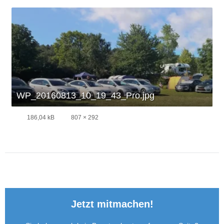
WP_20160813_10_19_43_Pro.jpg
186,04 kB
807 × 292
Jetzt mitmachen!