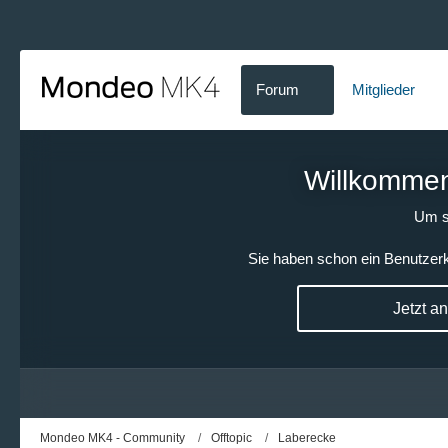
Forum
Mitglieder
Willkommen!
Um s
Sie haben schon ein Benutzerk
Jetzt a
Mondeo MK4 - Community
Offtopic
Laberecke