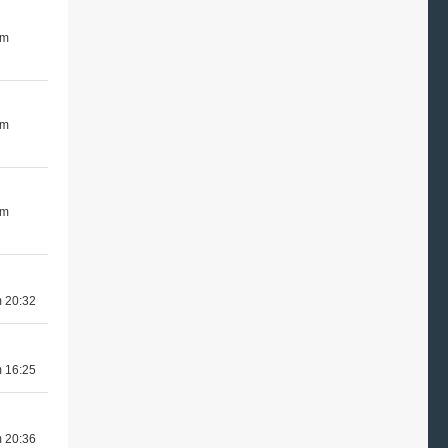
um
um
um
m 20:32
m 16:25
m 20:36