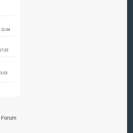
 11:04
17:23
13:33
m Forum