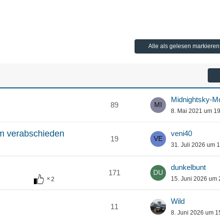
Alle als gelesen markieren
Midnightsky-M
89
8. Mai 2021 um 1
m verabschieden
veni40
19
31. Juli 2026 um 
dunkelbunt
171
15. Juni 2026 um 
2
Wild
11
8. Juni 2026 um 1