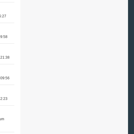
5:27
09:58
 21:38
 09:56
12:23
 um