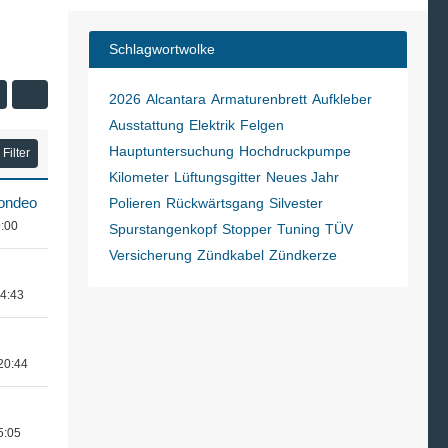
Schlagwortwolke
2026
Alcantara
Armaturenbrett
Aufkleber
Ausstattung
Elektrik
Felgen
Hauptuntersuchung
Hochdruckpumpe
Filter
Kilometer
Lüftungsgitter
Neues Jahr
ondeo
Polieren
Rückwärtsgang
Silvester
9:00
Spurstangenkopf
Stopper
Tuning
TÜV
Versicherung
Zündkabel
Zündkerze
14:43
20:44
5:05