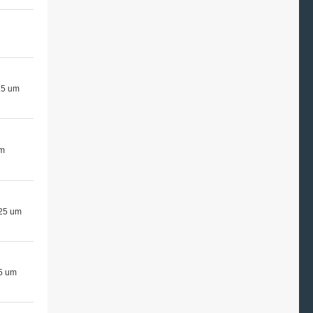
25 um
um
25 um
5 um