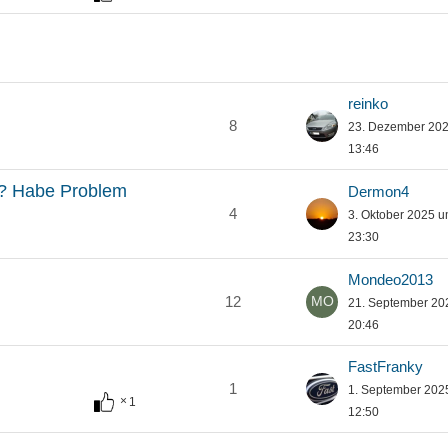
reinko
8
23. Dezember 20
13:46
r? Habe Problem
Dermon4
4
3. Oktober 2025 
23:30
Mondeo2013
12
21. September 20
20:46
FastFranky
1
1. September 202
1
12:50