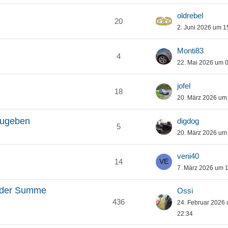
oldrebel
20
2. Juni 2026 um 1
Monti83
4
22. Mai 2026 um 
jofel
18
20. März 2026 um
zugeben
digdog
5
20. März 2026 um
veni40
14
7. März 2026 um 
n der Summe
Ossi
436
24. Februar 2026
22:34