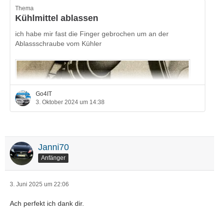
Thema
Kühlmittel ablassen
ich habe mir fast die Finger gebrochen um an der
Ablassschraube vom Kühler
Go4IT
3. Oktober 2024 um 14:38
Janni70
Anfänger
einen Schlauch drauf zu bekommen. Dann drehe ich die
Schraube um 90 Grad gegen den Uhrzeigersinn und nichts
3. Juni 2025 um 22:06
läuft raus , häää?!
Ach perfekt ich dank dir.
Deckel vom Ausgleichsbehälter ist natürlich auf.