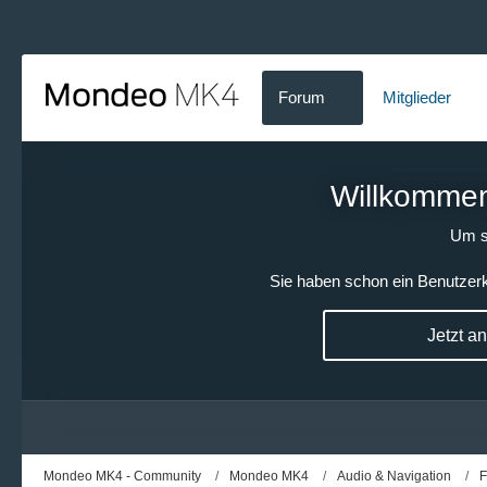
Forum
Mitglieder
Willkommen!
Um s
Sie haben schon ein Benutzerk
Jetzt a
Mondeo MK4 - Community
Mondeo MK4
Audio & Navigation
F