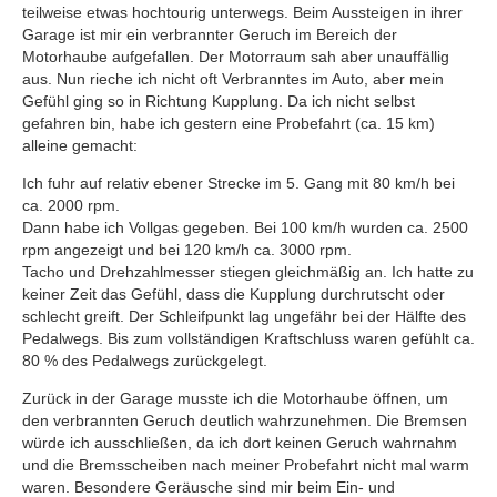
teilweise etwas hochtourig unterwegs. Beim Aussteigen in ihrer
Garage ist mir ein verbrannter Geruch im Bereich der
Motorhaube aufgefallen. Der Motorraum sah aber unauffällig
aus. Nun rieche ich nicht oft Verbranntes im Auto, aber mein
Gefühl ging so in Richtung Kupplung. Da ich nicht selbst
gefahren bin, habe ich gestern eine Probefahrt (ca. 15 km)
alleine gemacht:
Ich fuhr auf relativ ebener Strecke im 5. Gang mit 80 km/h bei
ca. 2000 rpm.
Dann habe ich Vollgas gegeben. Bei 100 km/h wurden ca. 2500
rpm angezeigt und bei 120 km/h ca. 3000 rpm.
Tacho und Drehzahlmesser stiegen gleichmäßig an. Ich hatte zu
keiner Zeit das Gefühl, dass die Kupplung durchrutscht oder
schlecht greift. Der Schleifpunkt lag ungefähr bei der Hälfte des
Pedalwegs. Bis zum vollständigen Kraftschluss waren gefühlt ca.
80 % des Pedalwegs zurückgelegt.
Zurück in der Garage musste ich die Motorhaube öffnen, um
den verbrannten Geruch deutlich wahrzunehmen. Die Bremsen
würde ich ausschließen, da ich dort keinen Geruch wahrnahm
und die Bremsscheiben nach meiner Probefahrt nicht mal warm
waren. Besondere Geräusche sind mir beim Ein- und