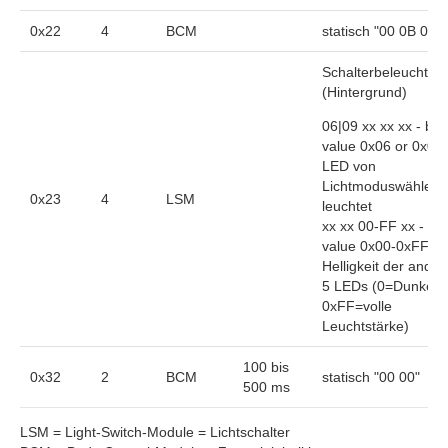
0x22
4
BCM
statisch "00 0B 00 
Schalterbeleuchtun
(Hintergrund)
06|09 xx xx xx - byt
value 0x06 or 0x09
LED von
Lichtmoduswähler
Scan complete.
0x23
4
LSM
leuchtet
xx xx 00-FF xx - byt
value 0x00-0xFF =
Helligkeit der ande
5 LEDs (0=Dunkel,
0xFF=volle
Leuchtstärke)
100 bis
0x32
2
BCM
statisch "00 00"
500 ms
LSM = Light-Switch-Module = Lichtschalter