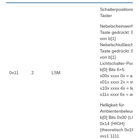
Schalterpositionen 
Taster
Nebelscheinwerfer-
Taste gedrückt: Bit 
von b[1]
Nebelschlußleichte-
Taste gedrückt: Bit 
von b[1]
Lichtschalter-Positi
b[0] Bits 6+5
0x11
2
LSM
x00x xxxx 0x = aus
x01x xxxx 2x = stan
x10x xxxx 4x = light
x11x xxxx 6x = auto
Helligkeit für
Ambientenbeleucht
b[0] Bits 0x00 (LOW
0x14 (HIGH)
(theoretisch 0x1F)
xxx1 1111