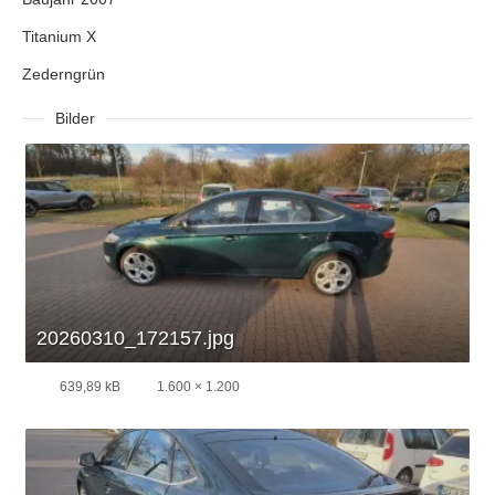
Titanium X
Zederngrün
Bilder
20260310_172157.jpg
639,89 kB
1.600 × 1.200