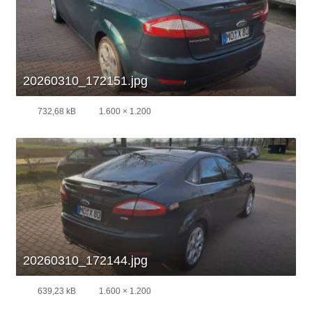
20260310_172151.jpg
732,68 kB
1.600 × 1.200
20260310_172144.jpg
639,23 kB
1.600 × 1.200