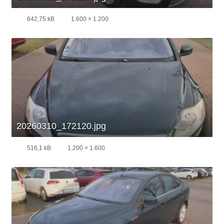
642,75 kB
1.600 × 1.200
20260310_172120.jpg
516,1 kB
1.200 × 1.600