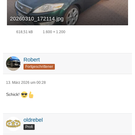
20260310_172114.jpg
618,51 kB
1.600 × 1.200
Robert
Fortgeschrittener
13. März 2026 um 00:28
Schick!
oldrebel
Profi