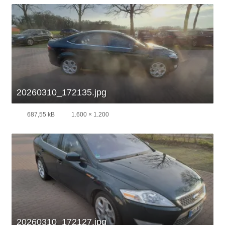
20260310_172135.jpg
687,55 kB
1.600 × 1.200
20260310_172127.jpg