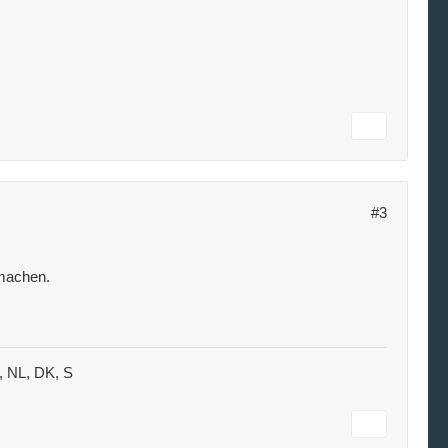
#3
 machen.
B, NL, DK, S