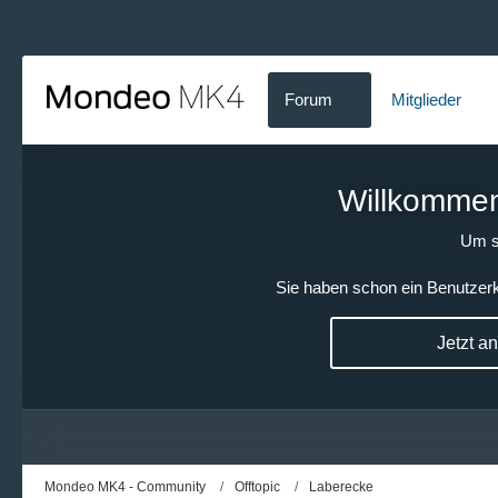
Forum
Mitglieder
Willkommen!
Um s
Sie haben schon ein Benutzerk
Jetzt a
Mondeo MK4 - Community
Offtopic
Laberecke