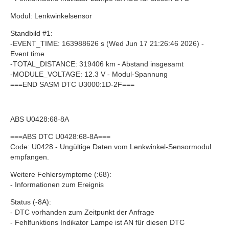
Modul: Lenkwinkelsensor
Standbild #1:
-EVENT_TIME: 163988626 s (Wed Jun 17 21:26:46 2026) -
Event time
-TOTAL_DISTANCE: 319406 km - Abstand insgesamt
-MODULE_VOLTAGE: 12.3 V - Modul-Spannung
===END SASM DTC U3000:1D-2F===
ABS U0428:68-8A
===ABS DTC U0428:68-8A===
Code: U0428 - Ungültige Daten vom Lenkwinkel-Sensormodul
empfangen.
Weitere Fehlersymptome (:68):
- Informationen zum Ereignis
Status (-8A):
- DTC vorhanden zum Zeitpunkt der Anfrage
- Fehlfunktions Indikator Lampe ist AN für diesen DTC