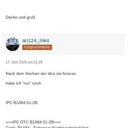
Danke und gruß
an124_mk4
Fortgeschrittener
17. Juni 2026 um 21:29
Nach dem löschen der dtcs via forscan
habe ich "nur" noch
IPC B1A84:51-2B
===IPC DTC B1A84:51-2B===
Code: B1A84 - Fahrzeug-Konfigurationsdaten.