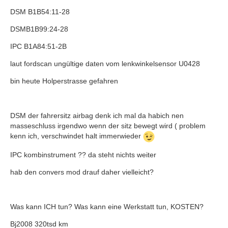
DSM B1B54:11-28
DSMB1B99:24-28
IPC B1A84:51-2B
laut fordscan ungültige daten vom lenkwinkelsensor U0428
bin heute Holperstrasse gefahren
DSM der fahrersitz airbag denk ich mal da habich nen
masseschluss irgendwo wenn der sitz bewegt wird ( problem
kenn ich, verschwindet halt immerwieder
IPC kombinstrument ?? da steht nichts weiter
hab den convers mod drauf daher vielleicht?
Was kann ICH tun? Was kann eine Werkstatt tun, KOSTEN?
Bj2008 320tsd km