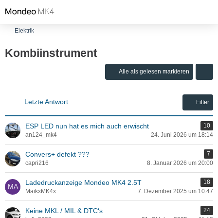
Elektrik
Kombiinstrument
Alle als gelesen markieren
Letzte Antwort
Filter
ESP LED nun hat es mich auch erwischt
10
an124_mk4
24. Juni 2026 um 18:14
Convers+ defekt ???
7
capri216
8. Januar 2026 um 20:00
Ladedruckanzeige Mondeo MK4 2.5T
18
MaikxMK4x
7. Dezember 2025 um 10:47
Keine MKL / MIL & DTC‘s
24