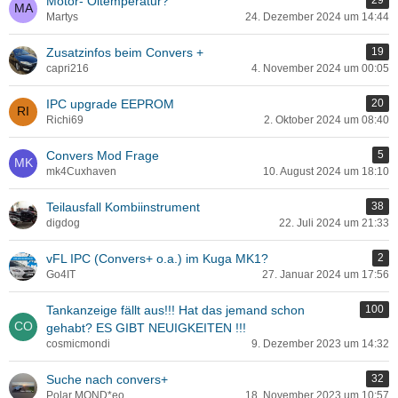
Motor- Öltemperatur?
29
Martys
24. Dezember 2024 um 14:44
Zusatzinfos beim Convers +
19
capri216
4. November 2024 um 00:05
IPC upgrade EEPROM
20
Richi69
2. Oktober 2024 um 08:40
Convers Mod Frage
5
mk4Cuxhaven
10. August 2024 um 18:10
Teilausfall Kombiinstrument
38
digdog
22. Juli 2024 um 21:33
vFL IPC (Convers+ o.a.) im Kuga MK1?
2
Go4IT
27. Januar 2024 um 17:56
Tankanzeige fällt aus!!! Hat das jemand schon
100
gehabt? ES GIBT NEUIGKEITEN !!!
cosmicmondi
9. Dezember 2023 um 14:32
Suche nach convers+
32
Polar MOND*eo
18. November 2023 um 10:57