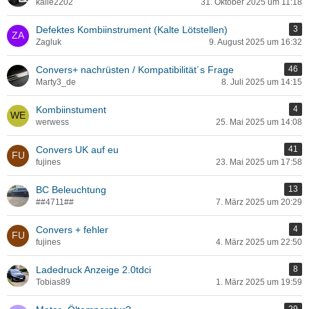
kalle2202
31. Oktober 2025 um 11:18
Defektes Kombiinstrument (Kalte Lötstellen)
3
Zagluk
9. August 2025 um 16:32
Convers+ nachrüsten / Kompatibilität´s Frage
46
Marty3_de
8. Juli 2025 um 14:15
Kombiinstument
4
werwess
25. Mai 2025 um 14:08
Convers UK auf eu
41
fujines
23. Mai 2025 um 17:58
BC Beleuchtung
13
##4711##
7. März 2025 um 20:29
Convers + fehler
4
fujines
4. März 2025 um 22:50
Ladedruck Anzeige 2.0tdci
8
Tobias89
1. März 2025 um 19:59