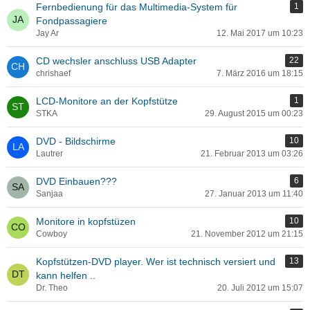
Fernbedienung für das Multimedia-System für
1
Fondpassagiere
Jay Ar
12. Mai 2017 um 10:23
CD wechsler anschluss USB Adapter
22
chrishaef
7. März 2016 um 18:15
LCD-Monitore an der Kopfstütze
1
STKA
29. August 2015 um 00:23
DVD - Bildschirme
10
Lautrer
21. Februar 2013 um 03:26
DVD Einbauen???
6
Sanjaa
27. Januar 2013 um 11:40
Monitore in kopfstüzen
10
Cowboy
21. November 2012 um 21:15
Kopfstützen-DVD player. Wer ist technisch versiert und
13
kann helfen ..
Dr. Theo
20. Juli 2012 um 15:07