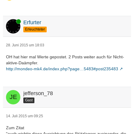
Online
Erfurter
Erleuchteter
28. Juni 2015 um 18:03
OH hat hier mal Werte gepostet. 2 Posts weiter auch für Nicht-
aktive-Daämpfer.
http://mondeo-mk4.de/index.php?page…5483#post235483
jefferson_78
Gast
14. Juli 2015 um 09:25
Zum Zitat
"auch wichtig diese Ausrichtung des Stützlagers zueinander, die