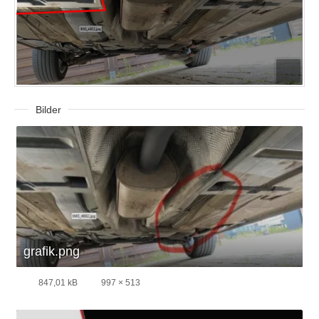
Bilder
grafik.png
847,01 kB
997 × 513