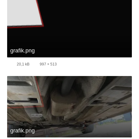
grafik.png
20,1 kB
997 × 513
grafik.png