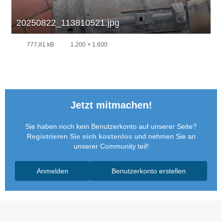
20250822_113810521.jpg
777,81 kB
1.200 × 1.600
Jetzt mitmachen!
Sie haben noch kein Benutzerkonto auf unserer Seite?
Registrieren Sie sich kostenlos
und nehmen Sie an
unserer Community teil!
Anmelden
Benutzerkonto erstellen