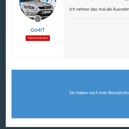
Ich nehme das mal als Ausnah
Go4IT
Administrator
Sie haben noch kein Benutzerko