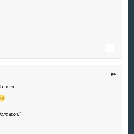
#4
 können.
nformation."