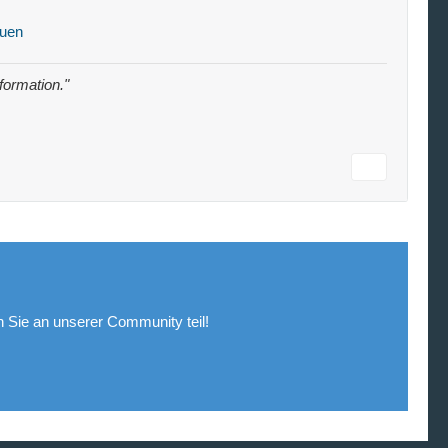
auen
nformation."
Sie an unserer Community teil!