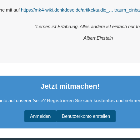
me mit auf
https://mk4-wiki.denkdose.de/artikel/audio_…itraum_einb
"Lernen ist Erfahrung. Alles andere ist einfach nur I
Albert Einstein
Jetzt mitmachen!
nto auf unserer Seite?
Registrieren Sie sich kostenlos
und nehmen 
Anmelden
Benutzerkonto erstellen