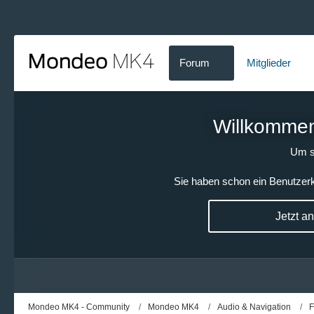
Forum
Mitglieder
Willkommen!
Um s
Sie haben schon ein Benutzerk
Jetzt a
Mondeo MK4 - Community
Mondeo MK4
Audio & Navigation
F