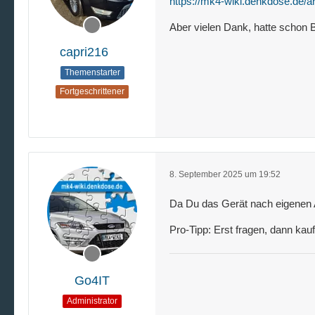
https://mk4-wiki.denkdose.de/ar
Aber vielen Dank, hatte schon 
capri216
Themenstarter
Fortgeschrittener
8. September 2025 um 19:52
Da Du das Gerät nach eigenen A
Pro-Tipp: Erst fragen, dann kau
Go4IT
Administrator