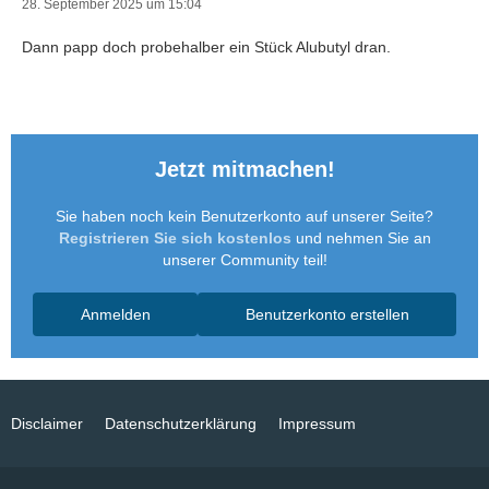
28. September 2025 um 15:04
Dann papp doch probehalber ein Stück Alubutyl dran.
Jetzt mitmachen!
Sie haben noch kein Benutzerkonto auf unserer Seite?
Registrieren Sie sich kostenlos
und nehmen Sie an
unserer Community teil!
Anmelden
Benutzerkonto erstellen
Disclaimer
Datenschutzerklärung
Impressum