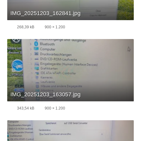
IMG_20251203_162841.jpg
268,39 kB
900 × 1.200
IMG_20251203_163057.jpg
343,54 kB
900 × 1.200