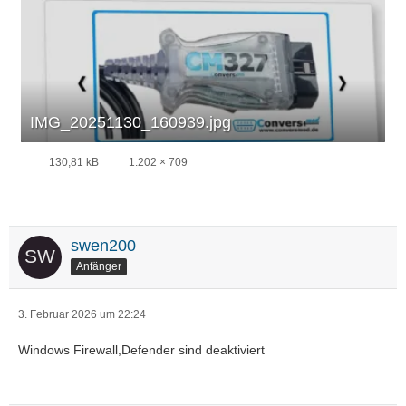
IMG_20251130_160939.jpg
130,81 kB
1.202 × 709
swen200
Anfänger
3. Februar 2026 um 22:24
Windows Firewall,Defender sind deaktiviert