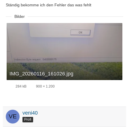
Ständig bekomme ich den Fehler das was fehlt
Bilder
IMG_20260116_161026.jpg
284 kB
900 × 1.200
veni40
Profi