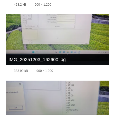
423,2 kB
900 × 1.200
IMG_20251203_162600.jpg
333,99 kB
900 × 1.200