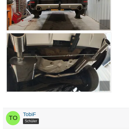
TobiF
Schüler