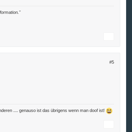
nformation."
#5
e anderen .... genauso ist das übrigens wenn man doof ist!