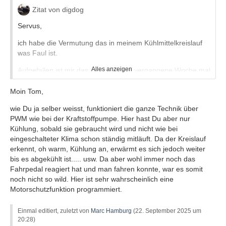
Zitat von digdog
Servus,
ich habe die Vermutung das in meinem Kühlmittelkreislauf
was Faul ist.
Alles anzeigen
Aufgefallen ist mir das ganze als ich vergangene Woche mal
als Beifahrer unterwegs war und meine Damen mit im
Moin Tom,
Auto saßen. Deren erste Amtshandlung ist nämlich die
komplette Klimaautomatik auszuschalten da sie das nicht
wie Du ja selber weisst, funktioniert die ganze Technik über
vertragen
PWM wie bei der Kraftstoffpumpe. Hier hast Du aber nur
Kühlung, sobald sie gebraucht wird und nicht wie bei
und lieber mit offenem Fenster fahren.
eingeschalteter Klima schon ständig mitläuft. Da der Kreislauf
erkennt, oh warm, Kühlung an, erwärmt es sich jedoch weiter
Da ein wenig stop and go angesagt war sprang mir auf
bis es abgekühlt ist..... usw. Da aber wohl immer noch das
einmal die Kühlmitteltemperatur ins Auge die da auf einmal
Fahrpedal reagiert hat und man fahren konnte, war es somit
100 Grad angezeigt hat ( Convers Mod).
noch nicht so wild. Hier ist sehr wahrscheinlich eine
Motorschutzfunktion programmiert.
Kenne ich so nicht normal bei eingeschalteter
Klimaautomatik und dabei laufendem Motorlüfter konstant
90 Grad außer bei Vollgasorgien oder Anhängerbetrieb.
Einmal editiert, zuletzt von
Marc Hamburg
(
22. September 2025 um
20:28
)