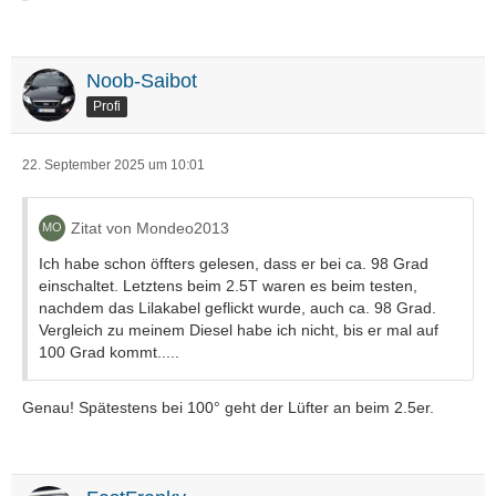
Thermostat scheint augenscheinlich zu funktionieren da ich
wenn ich kalt los fahre sehe wie es bei 92 Grad öffnet und
dann wieder auf 88 runtergeht und sich dann
Noob-Saibot
bei 90 einpendelt.
Profi
Frage wäre nun erst mal wann sollte sich denn der E-Lüfter
Temperatur bedingt einschalten ?
22. September 2025 um 10:01
Zitat von Mondeo2013
Ich habe schon öffters gelesen, dass er bei ca. 98 Grad
einschaltet. Letztens beim 2.5T waren es beim testen,
nachdem das Lilakabel geflickt wurde, auch ca. 98 Grad.
Vergleich zu meinem Diesel habe ich nicht, bis er mal auf
100 Grad kommt.....
Genau! Spätestens bei 100° geht der Lüfter an beim 2.5er.