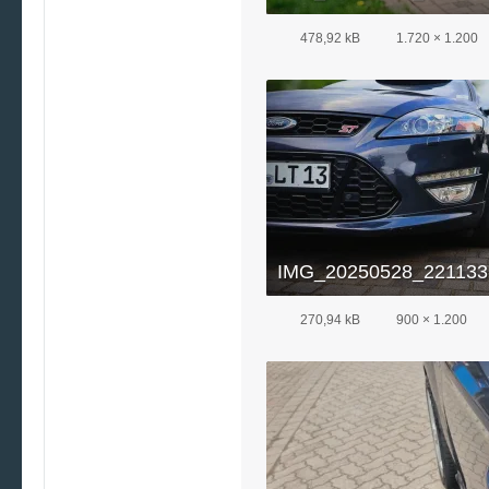
478,92 kB
1.720 × 1.200
IMG_20250528_221133.
270,94 kB
900 × 1.200