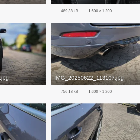
489,38 kB
1.600 × 1.200
jpg
IMG_20250622_113107.jpg
756,18 kB
1.600 × 1.200