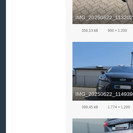
IMG_20250622_113202.
356,13 kB
900 × 1.200
IMG_20250622_114939.
399,45 kB
1.774 × 1.200