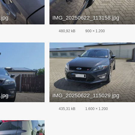
jpg
IMG_20250622_113158.jpg
480,92 kB
900 × 1.200
jpg
IMG_20250622_115029.jpg
435,31 kB
1.600 × 1.200