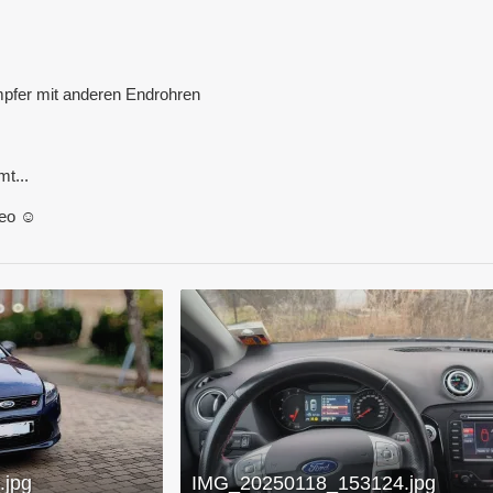
mpfer mit anderen Endrohren
t...
eo ☺️
jpg
IMG_20250118_153124.jpg