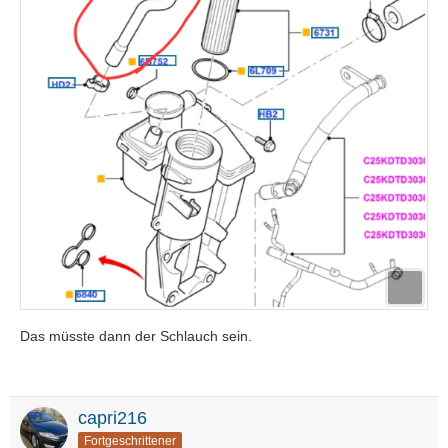
Das müsste dann der Schlauch sein.
capri216
Fortgeschrittener