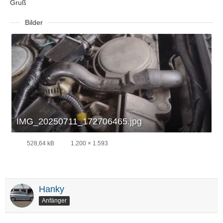
Gruß
Bilder
IMG_20250711_172706465.jpg
528,64 kB
1.200 × 1.593
Hanky
Anfänger