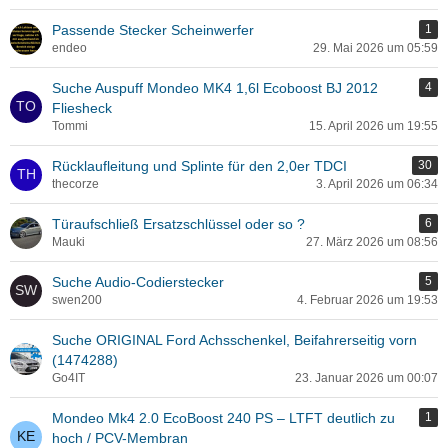
Passende Stecker Scheinwerfer
1
endeo
29. Mai 2026 um 05:59
Suche Auspuff Mondeo MK4 1,6l Ecoboost BJ 2012
4
Fliesheck
Tommi
15. April 2026 um 19:55
Rücklaufleitung und Splinte für den 2,0er TDCI
30
thecorze
3. April 2026 um 06:34
Türaufschließ Ersatzschlüssel oder so ?
6
Mauki
27. März 2026 um 08:56
Suche Audio-Codierstecker
5
swen200
4. Februar 2026 um 19:53
Suche ORIGINAL Ford Achsschenkel, Beifahrerseitig vorn
(1474288)
Go4IT
23. Januar 2026 um 00:07
Mondeo Mk4 2.0 EcoBoost 240 PS – LTFT deutlich zu
1
hoch / PCV-Membran