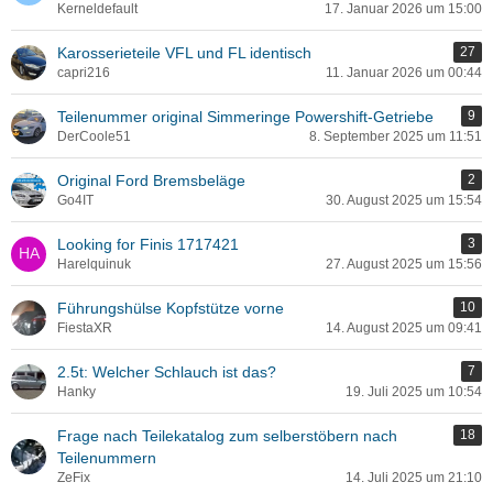
Kerneldefault
17. Januar 2026 um 15:00
Karosserieteile VFL und FL identisch
27
capri216
11. Januar 2026 um 00:44
Teilenummer original Simmeringe Powershift-Getriebe
9
DerCoole51
8. September 2025 um 11:51
Original Ford Bremsbeläge
2
Go4IT
30. August 2025 um 15:54
Looking for Finis 1717421
3
Harelquinuk
27. August 2025 um 15:56
Führungshülse Kopfstütze vorne
10
FiestaXR
14. August 2025 um 09:41
2.5t: Welcher Schlauch ist das?
7
Hanky
19. Juli 2025 um 10:54
Frage nach Teilekatalog zum selberstöbern nach
18
Teilenummern
ZeFix
14. Juli 2025 um 21:10