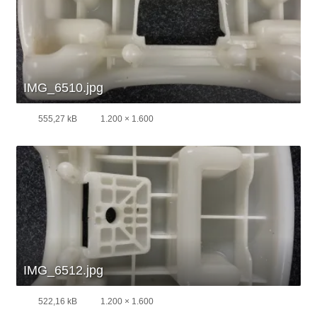
IMG_6510.jpg
555,27 kB
1.200 × 1.600
IMG_6512.jpg
522,16 kB
1.200 × 1.600