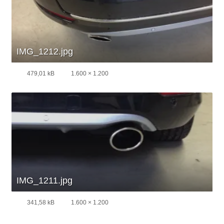
IMG_1212.jpg
479,01 kB
1.600 × 1.200
IMG_1211.jpg
341,58 kB
1.600 × 1.200