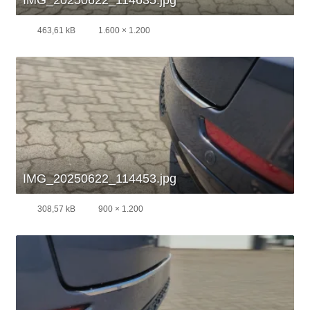
463,61 kB
1.600 × 1.200
IMG_20250622_114453.jpg
308,57 kB
900 × 1.200