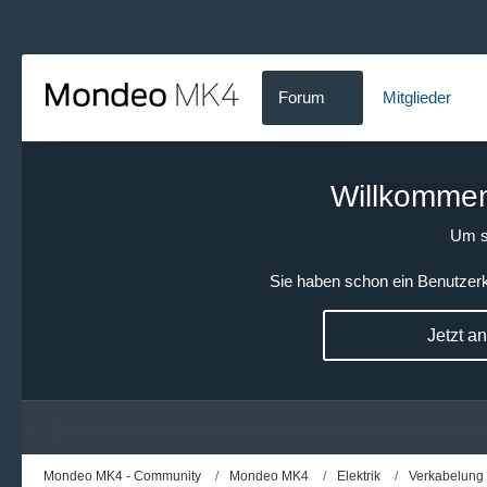
Forum
Mitglieder
Willkommen!
Um s
Sie haben schon ein Benutzerk
Jetzt a
Mondeo MK4 - Community
Mondeo MK4
Elektrik
Verkabelung 