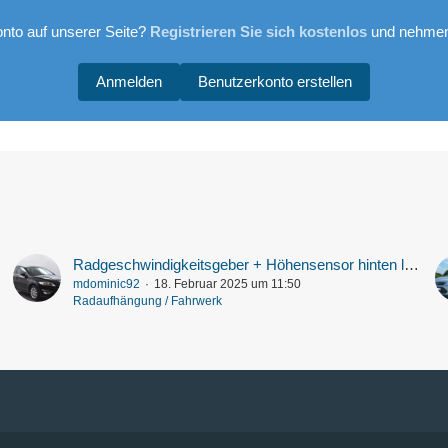
nto auf unserer Seite?
Registrieren Sie sich kostenlos
und nehmen 
Anmelden
Benutzerkonto erstellen
Radgeschwindigkeitsgeber + Höhensensor hinten links Probleme
mdominic92
18. Februar 2025 um 11:50
Radaufhängung / Fahrwerk