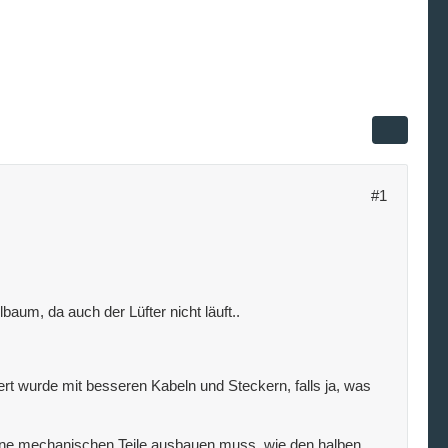
#1
baum, da auch der Lüfter nicht läuft..
t wurde mit besseren Kabeln und Steckern, falls ja, was
ine mechanischen Teile ausbauen muss, wie den halben