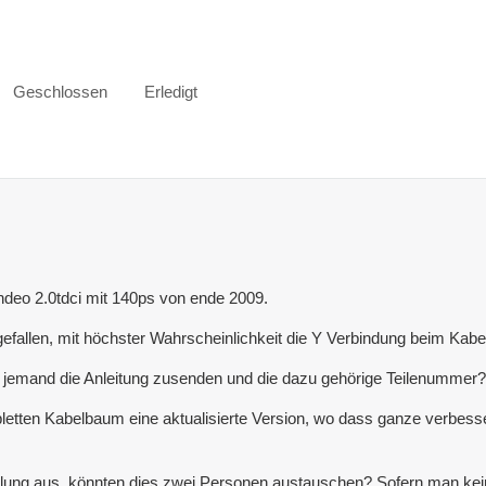
Geschlossen
Erledigt
ndeo 2.0tdci mit 140ps von ende 2009.
gefallen, mit höchster Wahrscheinlichkeit die Y Verbindung beim Kabel
s jemand die Anleitung zusenden und die dazu gehörige Teilenummer?
etten Kabelbaum eine aktualisierte Version, wo dass ganze verbesser
belung aus, könnten dies zwei Personen austauschen? Sofern man ke