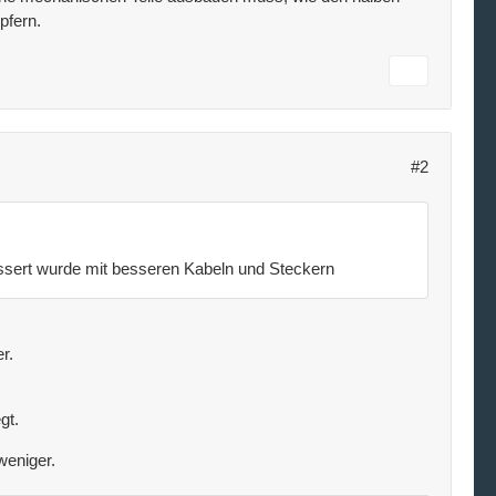
pfern.
#2
ssert wurde mit besseren Kabeln und Steckern
r.
gt.
weniger.