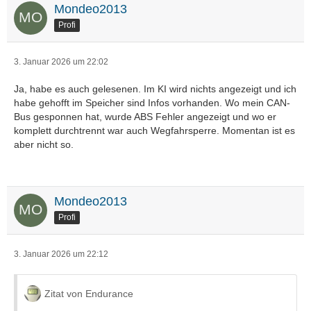
Es ist ja ein vFL, wäre es möglich, dass der Kabestrang
Mondeo2013
durch das Zurechtbiegen was abbekommen hat?
Profi
Es gibt da v.a. 3 Leitungen, die immer wieder…
3. Januar 2026 um 22:02
Ja, habe es auch gelesenen. Im KI wird nichts angezeigt und ich
habe gehofft im Speicher sind Infos vorhanden. Wo mein CAN-
Bus gesponnen hat, wurde ABS Fehler angezeigt und wo er
komplett durchtrennt war auch Wegfahrsperre. Momentan ist es
aber nicht so.
Mondeo2013
Profi
3. Januar 2026 um 22:12
Zitat von Endurance