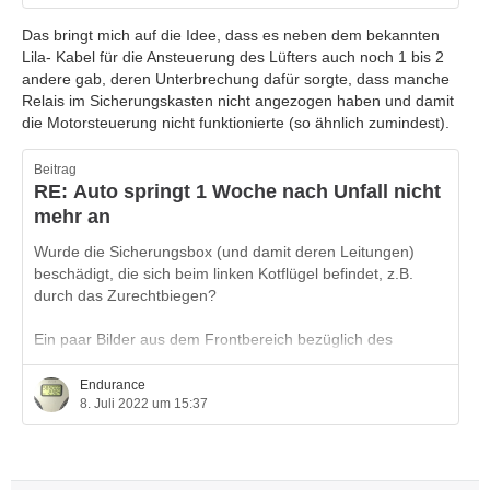
Das bringt mich auf die Idee, dass es neben dem bekannten
Lila- Kabel für die Ansteuerung des Lüfters auch noch 1 bis 2
Fehler gefunden ... Kabel war korrigiert unterm
andere gab, deren Unterbrechung dafür sorgte, dass manche
Batteriekasten.
Relais im Sicherungskasten nicht angezogen haben und damit
die Motorsteuerung nicht funktionierte (so ähnlich zumindest).
Hab hier ein Video davon
youtu.be/5RF6HI52OAE?
si=pobsiMnDX1LW-JxL
Beitrag
RE: Auto springt 1 Woche nach Unfall nicht
Fehler/DTCs sind alle weg....Er Orgeln,aber springt nicht
mehr an
an...
Wurde die Sicherungsbox (und damit deren Leitungen)
Wie kann ich ihm einen Schupps geben,bzw.wonach sollte
beschädigt, die sich beim linken Kotflügel befindet, z.B.
ich jetzt gucken?
durch das Zurechtbiegen?
Ein paar Bilder aus dem Frontbereich bezüglich des
Schadens wären hilfreich, um ggf. weitere Ideen zu
generieren.
Endurance
8. Juli 2022 um 15:37
Gerne auch in die Tiefe (beim Luftfilterkasten), wo der
Kabelstang vom Steuergerät in den Motorraum kommt.