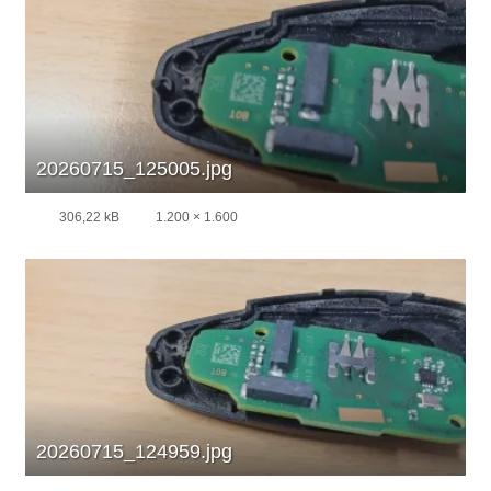
20260715_125005.jpg
306,22 kB
1.200 × 1.600
20260715_124959.jpg