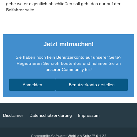
gehe wo er eigentlich abschließen soll geht das nur auf der
Beifahrer seite.
Jetzt mitmachen!
Sie haben noch kein Benutzerkonto auf unserer Seite?
Registrieren Sie sich kostenlos
und nehmen Sie an
unserer Community teil!
Anmelden
Benutzerkonto erstellen
Disclaimer
Datenschutzerklärung
Impressum
Community-Software:
WoltLab Suite™ 6.1.22