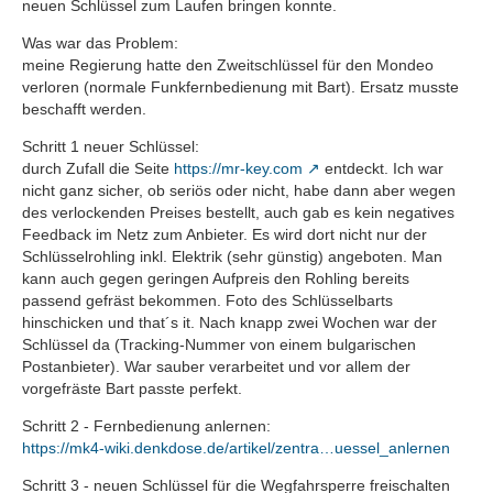
neuen Schlüssel zum Laufen bringen konnte.
Was war das Problem:
meine Regierung hatte den Zweitschlüssel für den Mondeo
verloren (normale Funkfernbedienung mit Bart). Ersatz musste
beschafft werden.
Schritt 1 neuer Schlüssel:
durch Zufall die Seite
https://mr-key.com
entdeckt. Ich war
nicht ganz sicher, ob seriös oder nicht, habe dann aber wegen
des verlockenden Preises bestellt, auch gab es kein negatives
Feedback im Netz zum Anbieter. Es wird dort nicht nur der
Schlüsselrohling inkl. Elektrik (sehr günstig) angeboten. Man
kann auch gegen geringen Aufpreis den Rohling bereits
passend gefräst bekommen. Foto des Schlüsselbarts
hinschicken und that´s it. Nach knapp zwei Wochen war der
Schlüssel da (Tracking-Nummer von einem bulgarischen
Postanbieter). War sauber verarbeitet und vor allem der
vorgefräste Bart passte perfekt.
Schritt 2 - Fernbedienung anlernen:
https://mk4-wiki.denkdose.de/artikel/zentra…uessel_anlernen
Schritt 3 - neuen Schlüssel für die Wegfahrsperre freischalten