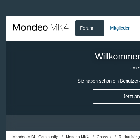
Forum
Mitglieder
Willkommen!
Um s
Sie haben schon ein Benutzerk
Jetzt a
Mondeo MK4 - Community
Mondeo MK4
Chassis
Radaufhäng