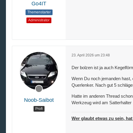
Go4IT
Themenstarter
Administrator
23. April 2026 um 23:48
Der bolzen ist ja auch Kegelförm
Wenn Du noch jemanden hast, d
Querlenker. Nach gut 5 schlägen 
Hatte im anderen Thread schon g
Noob-Saibot
Werkzeug wird am Satterhalter m
Profi
Wer glaubt etwas zu sein, hat