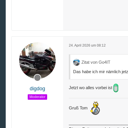
24. April 2026 um 08:12
Zitat von Go4IT
Das habe ich mir nämlich jetzt
Jetzt wo alles vorbei ist
digdog
Moderator
Gruß Tom
_________________________