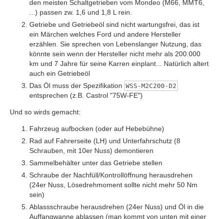
den meisten Schaltgetrieben vom Mondeo (M66, MMT6,
...) passen zw. 1,6 und 1,8 L rein.
Getriebe und Getriebeöl sind nicht wartungsfrei, das ist
ein Märchen welches Ford und andere Hersteller
erzählen. Sie sprechen von Lebenslanger Nutzung, das
könnte sein wenn der Hersteller nicht mehr als 200.000
km und 7 Jahre für seine Karren einplant... Natürlich altert
auch ein Getriebeöl
Das Öl muss der Spezifikation
WSS-M2C200-D2
entsprechen (z.B. Castrol "75W-FE")
Und so wirds gemacht:
Fahrzeug aufbocken (oder auf Hebebühne)
Rad auf Fahrerseite (LH) und Unterfahrschutz (8
Schrauben, mit 10er Nuss) demontieren
Sammelbehälter unter das Getriebe stellen
Schraube der Nachfüll/Kontrollöffnung herausdrehen
(24er Nuss, Lösedrehmoment sollte nicht mehr 50 Nm
sein)
Ablassschraube herausdrehen (24er Nuss) und Öl in die
Auffangwanne ablassen (man kommt von unten mit einer