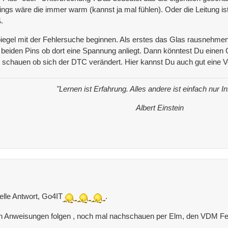
dings wäre die immer warm (kannst ja mal fühlen). Oder die Leitung is
.
piegel mit der Fehlersuche beginnen. Als erstes das Glas rausnehme
1163:15-6C===
eiden Pins ob dort eine Spannung anliegt. Dann könntest Du einen 
u schauen ob sich der DTC verändert. Hier kannst Du auch gut eine
"Lernen ist Erfahrung. Alles andere ist einfach nur I
Albert Einstein
elle Antwort, Go4IT
.
n Anweisungen folgen , noch mal nachschauen per Elm, den VDM Fe