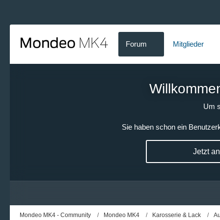
Forum
Mitglieder
Willkommen!
Um s
Sie haben schon ein Benutzerk
Jetzt a
Mondeo MK4 - Community
Mondeo MK4
Karosserie & Lack
Au