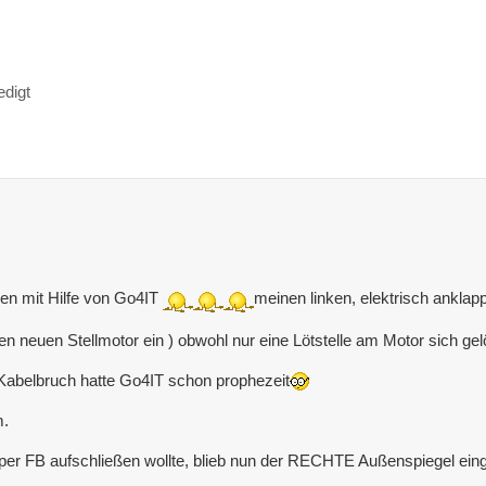
edigt
en mit Hilfe von Go4IT
meinen linken, elektrisch anklap
nen neuen Stellmotor ein ) obwohl nur eine Lötstelle am Motor sich ge
 Kabelbruch hatte Go4IT schon prophezeit
m.
per FB aufschließen wollte, blieb nun der RECHTE Außenspiegel ein