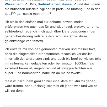
Wiesemann
DMS,
Radmutternschlüssel
und dazu dann
die hübschen nüsslein. vgl.bar im preis und umfang. und in der
quali?? tja.. steckt man drin...?
ich stelle das einfach mal zur debatte. sowohl meine
präferenzen wie auch das für und wider bzgl. preiswerter dms.
selbtredend freue ich mich auch über klare positionen in der
gegenüberstellung radkreuz <--> schlüssel (bzw. diese
gelenkstange von famex).
ich erwarte mir von den genannten marken und meiner favs,
dass die eingestellten drehmomente tasächlich verlässlich
innerhalb der toleranzen sind. und auch bleiben! bei vielen, teils
mit reifenmarken gelabelten oder bei amazon 1000fach als
exzellent bewertet, angebots- und aktionsgeschichten aus
super- und baumärkten, habe ich da meine zweifel.
mein wunsch, dem ganzen hier eine klare struktur zu geben,
wäre fromm. aber unsinnig. schreibt eh jeder, was und wie er
will. na denn...