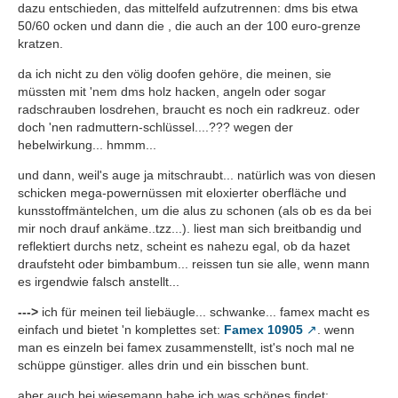
dazu entschieden, das mittelfeld aufzutrennen: dms bis etwa
50/60 ocken und dann die , die auch an der 100 euro-grenze
kratzen.
da ich nicht zu den völig doofen gehöre, die meinen, sie
müssten mit 'nem dms holz hacken, angeln oder sogar
radschrauben losdrehen, braucht es noch ein radkreuz. oder
doch 'nen radmuttern-schlüssel....??? wegen der
hebelwirkung... hmmm...
und dann, weil's auge ja mitschraubt... natürlich was von diesen
schicken mega-powernüssen mit eloxierter oberfläche und
kunsstoffmäntelchen, um die alus zu schonen (als ob es da bei
mir noch drauf ankäme..tzz...). liest man sich breitbandig und
reflektiert durchs netz, scheint es nahezu egal, ob da hazet
draufsteht oder bimbambum... reissen tun sie alle, wenn mann
es irgendwie falsch anstellt...
--->
ich für meinen teil liebäugle... schwanke... famex macht es
einfach und bietet 'n komplettes set:
Famex 10905
. wenn
man es einzeln bei famex zusammenstellt, ist's noch mal ne
schüppe günstiger. alles drin und ein bisschen bunt.
aber auch bei wiesemann habe ich was schönes findet: