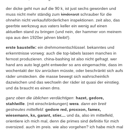
der dicke geht nun auf die 90 k, ist just sechs geworden und
muss nicht mehr ständig zum
kinderarzt
schrauber für die
ohnehin nicht verkaufsförderlichen inspektionen. zeit also, das
geerbte werkzeug aus vaters keller ein wenig auf einen
aktuellen stand zu bringen (und nein, der hammer von meinem
opa aus den 1920er jahren bleibt!).
erste baustelle:
ein drehmomentschlüssel. bekanntes und
erkenntnisse vorweg: auch die top-labels lassen manches in
fernost produzieren. china-bashing ist also nicht gefragt. wer
hand ans auto legt,geht entweder so ans eingemachte, dass im
wochentakt der tüv anrücken müsste, oder beschränkt sich aufs
räder umstecken. die masse bewegt sich wahrscheinlich
dazwischen und das wechseln der räder ist quasi der einstieg.
und da braucht es einen dms.
ganz oben die üblichen verdächtigen
:
hazet, gedore,
stahlwille
. (mit einschränkungen)
wera
.
dann ein breit
gestreutes mittelfeld
:
gedore red, proxxon, famex,
wiesemann, ks, garant, stier....
und da, also im mittelfeld,
orientiere ich mich mal, denn die primes sind definitiv für mich
oversized. auch im preis. wie also vorgehen? ich habe mich mal